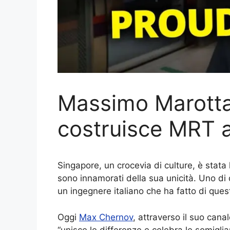
Massimo Marotta:
costruisce MRT 
Singapore, un crocevia di culture, è stata 
sono innamorati della sua unicità. Uno di 
un ingegnere italiano che ha fatto di ques
Oggi
Max Chernov
, attraverso il suo can
“unisce le differenze e celebra le somiglia