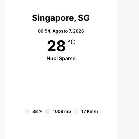
Singapore, SG
06:54,
Agosto 7, 2026
28
°C
Nubi Sparse
Wind Gust:
22 Km/h
Clouds:
27%
Visibility:
10 km
Sunrise:
07:05
Sunset:
19:15
88 %
1009 mb
17 Km/h