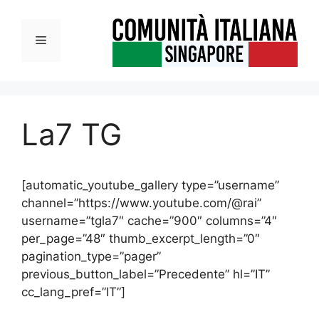
Vai
al
Menu
contenuto
La7 TG
[automatic_youtube_gallery type=”username”
channel=”https://www.youtube.com/@rai”
username=”tgla7″ cache=”900″ columns=”4″
per_page=”48″ thumb_excerpt_length=”0″
pagination_type=”pager”
previous_button_label=”Precedente” hl=”IT”
cc_lang_pref=”IT”]