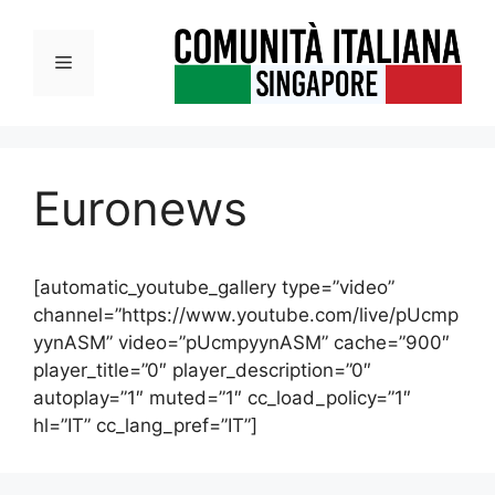
Vai
al
Menu
contenuto
Euronews
[automatic_youtube_gallery type=”video”
channel=”https://www.youtube.com/live/pUcmp
yynASM” video=”pUcmpyynASM” cache=”900″
player_title=”0″ player_description=”0″
autoplay=”1″ muted=”1″ cc_load_policy=”1″
hl=”IT” cc_lang_pref=”IT”]