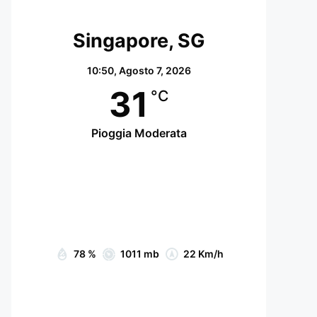
Singapore, SG
10:50,
Agosto 7, 2026
31
°C
Pioggia Moderata
Wind Gust:
24 Km/h
Clouds:
74%
Visibility:
10 km
Sunrise:
07:05
Sunset:
19:15
78 %
1011 mb
22 Km/h