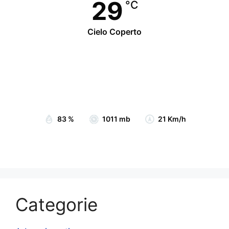
29
°C
Cielo Coperto
Wind Gust:
25 Km/h
Clouds:
87%
Visibility:
10 km
Sunrise:
07:05
Sunset:
19:15
83 %
1011 mb
21 Km/h
Categorie