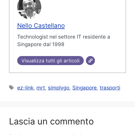
Nello Castellano
Technologist nel settore IT residente a
Singapore dal 1998
Visualizza tutti gli articoli
Tag
ez-link
,
mrt
,
simplygo
,
Singapore
,
trasporti
Lascia un commento