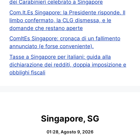
dei Carabinieri celebrato a Singapore
Com.It.Es Singapore: la Presidente risponde. Il
limbo confermato, la CLG dismessa, e le
domande che restano aperte
ComItEs Singapore: cronaca di un fallimento
annunciato (e forse conveniente).
Tasse a Singapore per italiani: guida alla
dichiarazione dei redditi, doppia imposizione e
obblighi fiscali
Singapore, SG
01:28,
Agosto 9, 2026