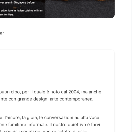
Bar
l buon cibo, per il quale è noto dal 2004, ma anche
iente con grande design, arte contemporanea,
one, l’amore, la gioia, le conversazioni ad alta voce
one familiare informale. Il nostro obiettivo è farvi
i speciali seduti nel nostro salotto di casa.