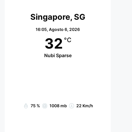
Singapore, SG
16:05,
Agosto 6, 2026
32
°C
Nubi Sparse
Wind Gust:
25 Km/h
Clouds:
31%
Visibility:
10 km
Sunrise:
07:05
Sunset:
19:15
75 %
1008 mb
22 Km/h