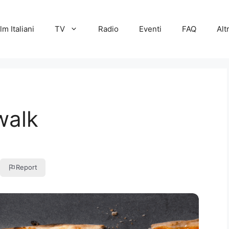
lm Italiani
TV
Radio
Eventi
FAQ
Alt
walk
Report