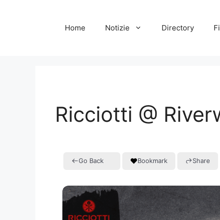
Vai
al
Home
Notizie
Directory
Fi
contenuto
Ricciotti @ River
Go Back
Bookmark
Share