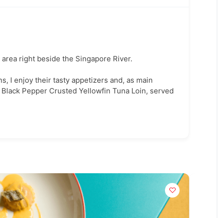
 area right beside the Singapore River.
ns, I enjoy their tasty appetizers and, as main
d Black Pepper Crusted Yellowfin Tuna Loin, served
Po