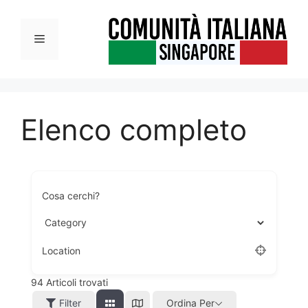
Vai
al
Menu
contenuto
Elenco completo
Cosa cerchi?
Location
94
Articoli trovati
Filter
Ordina Per