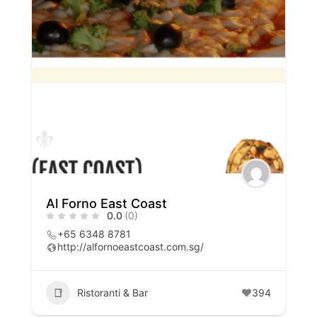
Al Forno East Coast
0.0
(0)
+65 6348 8781
http://alfornoeastcoast.com.sg/
Ristoranti & Bar
394