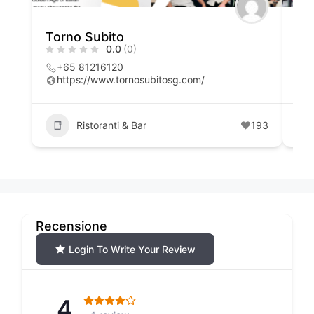
Torno Subito
Cib
0.0
(0)
+65 81216120
6
https://www.tornosubitosg.com/
h
Ristoranti & Bar
193
Recensione
Login To Write Your Review
4