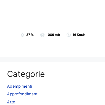
Wind Gust:
21 Km/h
Clouds:
13%
Visibility:
10 km
Sunrise:
07:05
Sunset:
19:15
87 %
1009 mb
16 Km/h
Categorie
Adempimenti
Approfondimenti
Arte