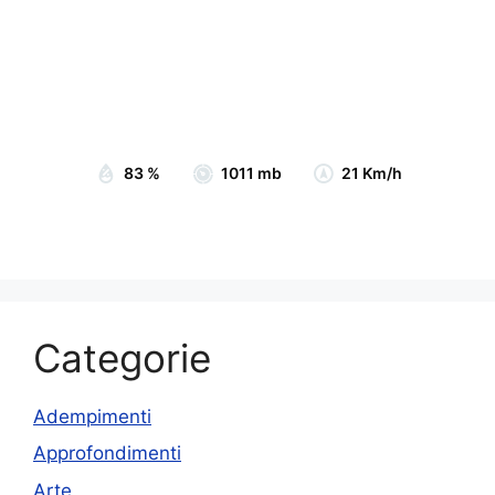
Wind Gust:
25 Km/h
Clouds:
87%
Visibility:
10 km
Sunrise:
07:05
Sunset:
19:15
83 %
1011 mb
21 Km/h
Categorie
Adempimenti
Approfondimenti
Arte