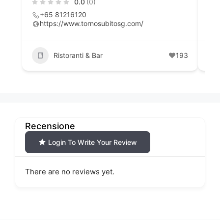
0.0
(0)
+65 81216120
6
https://www.tornosubitosg.com/
h
Ristoranti & Bar
193
Recensione
Login To Write Your Review
There are no reviews yet.