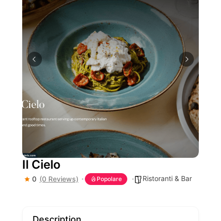
Il Cielo
Ristoranti & Bar
0
(0 Reviews)
Popolare
Description