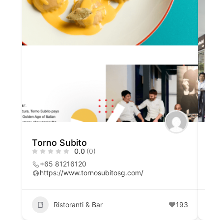
Torno Subito
Cib
0.0
(0)
+65 81216120
6
https://www.tornosubitosg.com/
h
Ristoranti & Bar
193