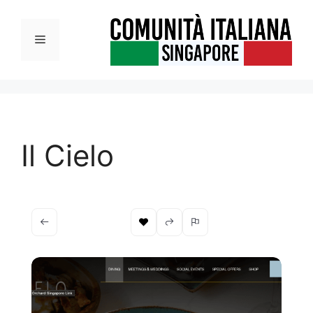
Vai
al
Menu
contenuto
Il Cielo