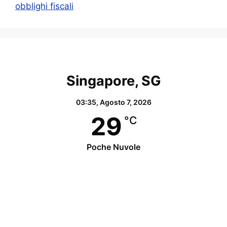
obblighi fiscali
Singapore, SG
03:35,
Agosto 7, 2026
29
°C
Poche Nuvole
Wind Gust:
22 Km/h
Clouds:
20%
Visibility:
10 km
Sunrise:
07:05
Sunset:
19:15