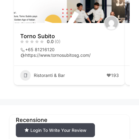
Torno Subito
Cib
0.0
(0)
+65 81216120
6
https://www.tornosubitosg.com/
h
Ristoranti & Bar
193
Recensione
Login To Write Your Review