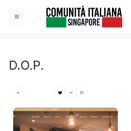
Vai
al
Menu
contenuto
D.O.P.