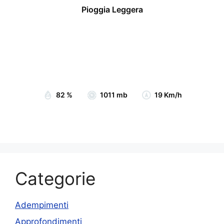
Pioggia Leggera
Wind Gust:
24 Km/h
Clouds:
76%
Visibility:
10 km
Sunrise:
07:05
Sunset:
19:15
82 %
1011 mb
19 Km/h
Categorie
Adempimenti
Approfondimenti