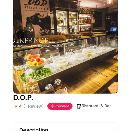
D.O.P.
Ristoranti & Bar
4
(1 Review)
Popolare
Description