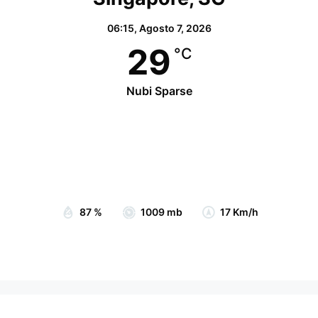
06:15,
Agosto 7, 2026
29
°C
Nubi Sparse
Wind Gust:
22 Km/h
Clouds:
30%
Visibility:
10 km
Sunrise:
07:05
Sunset:
19:15
87 %
1009 mb
17 Km/h