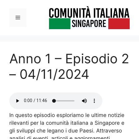
Vai
al
Menu
contenuto
Anno 1 – Episodio 2
– 04/11/2024
In questo episodio esploriamo le ultime notizie
rilevanti per la comunità italiana a Singapore e
gli sviluppi che legano i due Paesi. Attraverso
analisi di eventi, articoli e aggiornamenti,