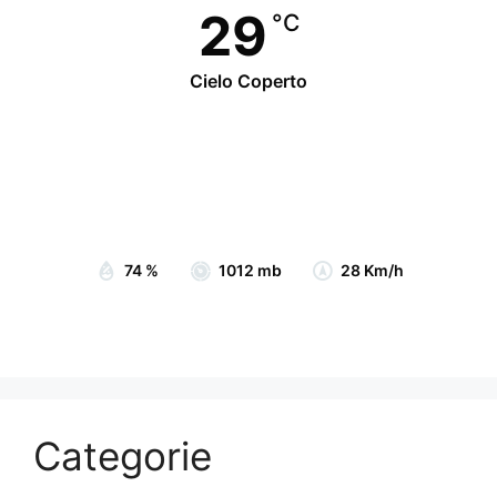
29
°C
Cielo Coperto
Wind Gust:
30 Km/h
Clouds:
94%
Visibility:
10 km
Sunrise:
07:05
Sunset:
19:15
74 %
1012 mb
28 Km/h
Categorie