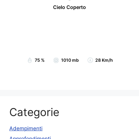
Cielo Coperto
Wind Gust:
33 Km/h
Clouds:
100%
Visibility:
10 km
Sunrise:
07:05
Sunset:
19:15
75 %
1010 mb
28 Km/h
Categorie
Adempimenti
Approfondimenti