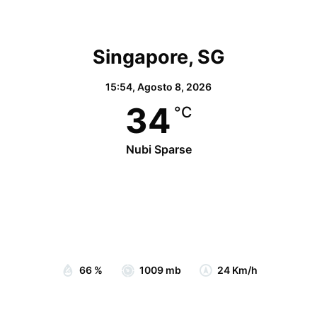
Singapore, SG
15:54,
Agosto 8, 2026
34
°C
Nubi Sparse
Wind Gust:
25 Km/h
Clouds:
77%
Visibility:
10 km
Sunrise:
07:05
Sunset:
19:15
66 %
1009 mb
24 Km/h