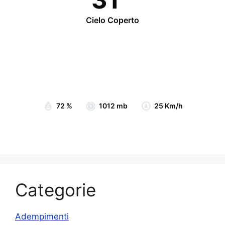
Cielo Coperto
Wind Gust:
28 Km/h
Clouds:
100%
Visibility:
10 km
Sunrise:
07:05
Sunset:
19:15
72 %
1012 mb
25 Km/h
Categorie
Adempimenti