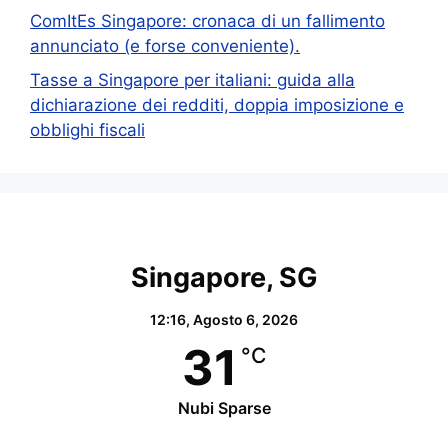
ComItEs Singapore: cronaca di un fallimento
annunciato (e forse conveniente).
Tasse a Singapore per italiani: guida alla
dichiarazione dei redditi, doppia imposizione e
obblighi fiscali
Singapore, SG
12:16,
Agosto 6, 2026
31
°C
Nubi Sparse
Wind Gust:
19 Km/h