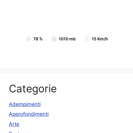
Clouds:
42%
Visibility:
10 km
Sunrise:
07:05
Sunset:
19:15
78 %
1010 mb
15 Km/h
Categorie
Adempimenti
Approfondimenti
Arte