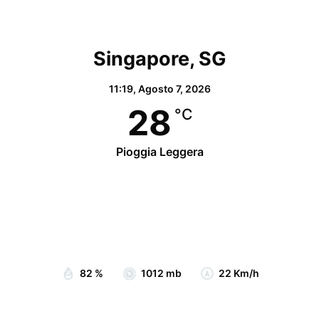
Singapore, SG
11:19,
Agosto 7, 2026
28
°C
Pioggia Leggera
Wind Gust:
24 Km/h
Clouds:
74%
Visibility:
10 km
Sunrise:
07:05
Sunset:
19:15
82 %
1012 mb
22 Km/h