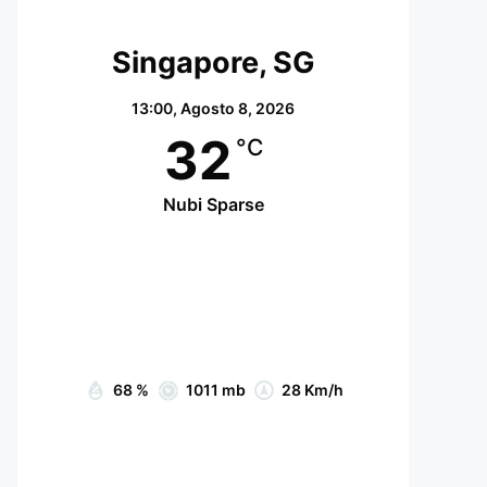
Singapore, SG
13:00,
Agosto 8, 2026
32
°C
Nubi Sparse
Wind Gust:
29 Km/h
Clouds:
63%
Visibility:
10 km
Sunrise:
07:05
Sunset:
19:15
68 %
1011 mb
28 Km/h