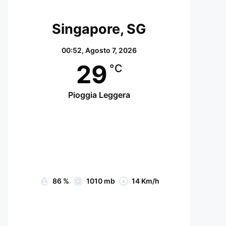
Singapore, SG
00:52,
Agosto 7, 2026
29
°C
Pioggia Leggera
Wind Gust:
18 Km/h
Clouds:
21%
Visibility:
6.12 km
Sunrise:
07:05
Sunset:
19:15
86 %
1010 mb
14 Km/h