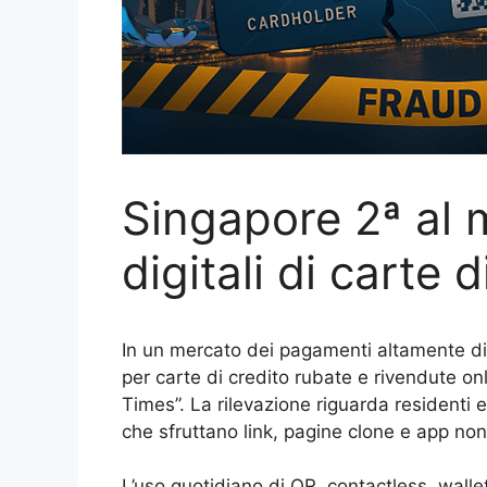
Singapore 2ª al 
digitali di carte d
In un mercato dei pagamenti altamente di
per carte di credito rubate e rivendute onl
Times”. La rilevazione riguarda residenti
che sfruttano link, pagine clone e app non u
L’uso quotidiano di QR, contactless, walle