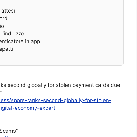
 attesi
ord
io
l’indirizzo
enticatore in app
spetti
ks second globally for stolen payment cards due
”
ness/spore-ranks-second-globally-for-stolen-
igital-economy-expert
“Scams”