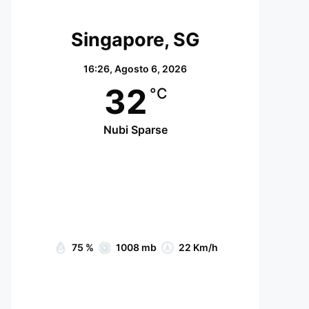
Singapore, SG
16:26,
Agosto 6, 2026
32
°C
Nubi Sparse
Wind Gust:
25 Km/h
Clouds:
31%
Visibility:
10 km
Sunrise:
07:05
Sunset:
19:15
75 %
1008 mb
22 Km/h