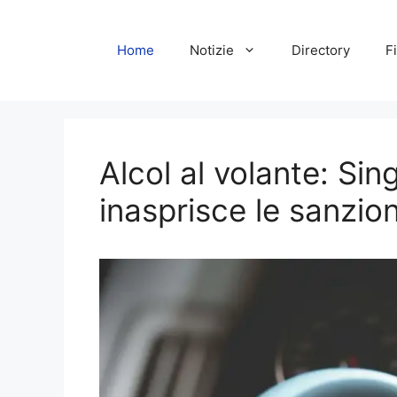
Vai
al
Home
Notizie
Directory
Fi
contenuto
Alcol al volante: Sin
inasprisce le sanzion