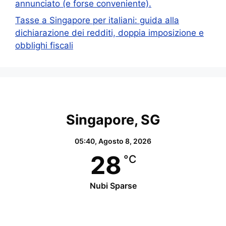
annunciato (e forse conveniente).
Tasse a Singapore per italiani: guida alla
dichiarazione dei redditi, doppia imposizione e
obblighi fiscali
Singapore, SG
05:40,
Agosto 8, 2026
28
°C
Nubi Sparse
Wind Gust:
30 Km/h
Clouds:
70%
Visibility:
10 km