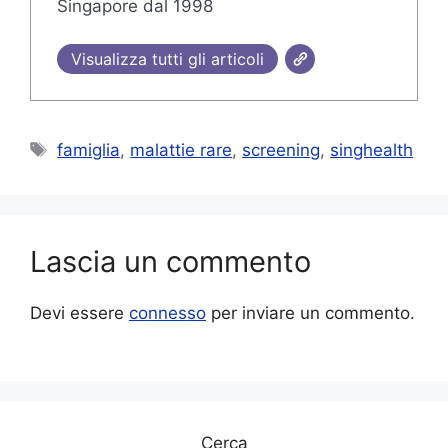
Singapore dal 1998
Visualizza tutti gli articoli
Tag
famiglia
,
malattie rare
,
screening
,
singhealth
Lascia un commento
Devi essere
connesso
per inviare un commento.
Cerca