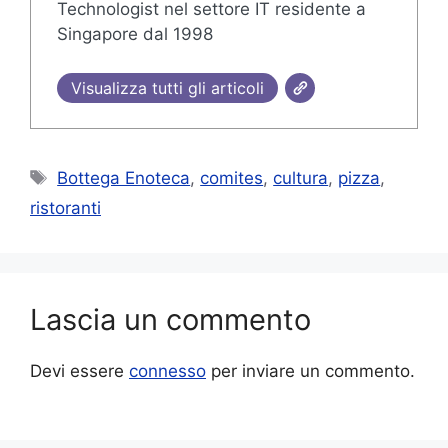
Technologist nel settore IT residente a
Singapore dal 1998
Visualizza tutti gli articoli
Tag
Bottega Enoteca
,
comites
,
cultura
,
pizza
,
ristoranti
Lascia un commento
Devi essere
connesso
per inviare un commento.