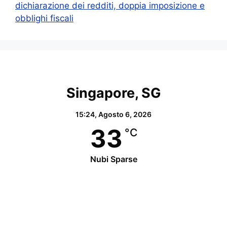
dichiarazione dei redditi, doppia imposizione e
obblighi fiscali
Singapore, SG
15:24,
Agosto 6, 2026
33
°C
Nubi Sparse
Wind Gust:
25 Km/h
Clouds:
52%
Visibility:
10 km
Sunrise:
07:05
Sunset:
19:15