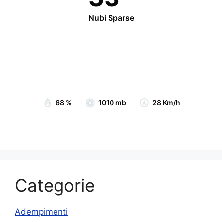
Nubi Sparse
Wind Gust:
29 Km/h
Clouds:
70%
Visibility:
10 km
Sunrise:
07:05
Sunset:
19:15
68 %
1010 mb
28 Km/h
Categorie
Adempimenti