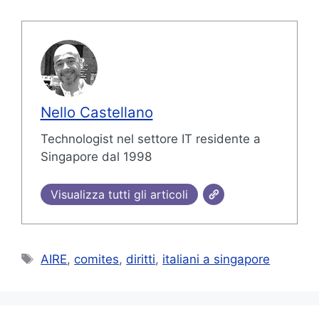
Nello Castellano
Technologist nel settore IT residente a
Singapore dal 1998
Visualizza tutti gli articoli
Tag
AIRE
,
comites
,
diritti
,
italiani a singapore