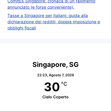
ComItEs Singapore: cronaca di un fallimento
annunciato (e forse conveniente).
Tasse a Singapore per italiani: guida alla
dichiarazione dei redditi, doppia imposizione e
obblighi fiscali
Singapore, SG
22:23,
Agosto 7, 2026
30
°C
Cielo Coperto
Wind Gust:
23 Km/h
Clouds:
98%