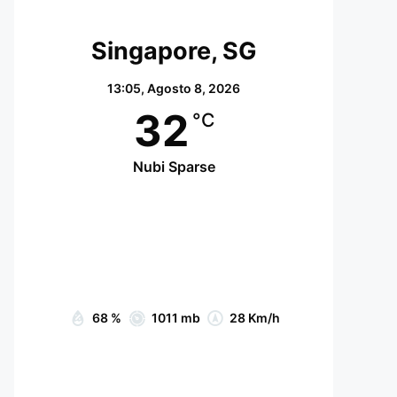
Singapore, SG
13:05,
Agosto 8, 2026
32
°C
Nubi Sparse
Wind Gust:
29 Km/h
Clouds:
63%
Visibility:
10 km
Sunrise:
07:05
Sunset:
19:15
68 %
1011 mb
28 Km/h