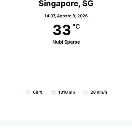
Singapore, SG
14:07,
Agosto 8, 2026
33
°C
Nubi Sparse
Wind Gust:
29 Km/h
Clouds:
70%
Visibility:
10 km
Sunrise:
07:05
Sunset:
19:15
68 %
1010 mb
28 Km/h