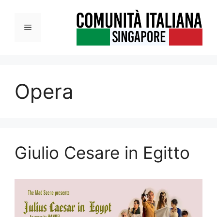
Vai
al
Menu
contenuto
Opera
Giulio Cesare in Egitto