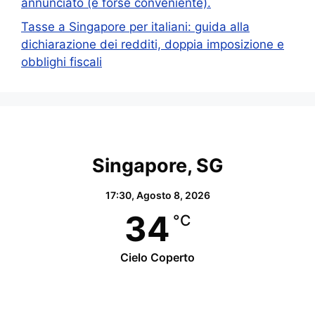
annunciato (e forse conveniente).
Tasse a Singapore per italiani: guida alla
dichiarazione dei redditi, doppia imposizione e
obblighi fiscali
Singapore, SG
17:30,
Agosto 8, 2026
34
°C
Cielo Coperto
Wind Gust:
26 Km/h
Clouds:
86%
Visibility:
10 km