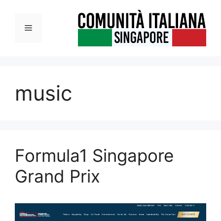
Vai
al
Menu
contenuto
music
Formula1 Singapore
Grand Prix