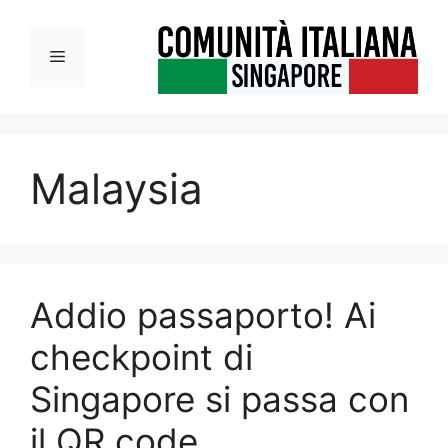
Vai
al
Menu
contenuto
Malaysia
Addio passaporto! Ai
checkpoint di
Singapore si passa con
il QR code