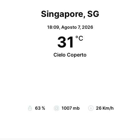
Singapore, SG
18:09,
Agosto 7, 2026
31
°C
Cielo Coperto
Wind Gust:
28 Km/h
Clouds:
99%
Visibility:
10 km
Sunrise:
07:05
Sunset:
19:15
63 %
1007 mb
26 Km/h