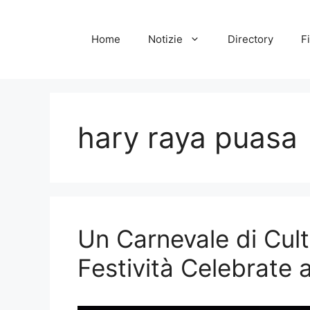
Vai
al
Home
Notizie
Directory
Fi
contenuto
hary raya puasa
Un Carnevale di Cultu
Festività Celebrate 