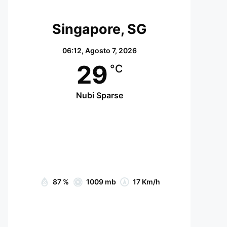
Singapore, SG
06:12,
Agosto 7, 2026
29
°C
Nubi Sparse
Wind Gust:
22 Km/h
Clouds:
30%
Visibility:
10 km
Sunrise:
07:05
Sunset:
19:15
87 %
1009 mb
17 Km/h