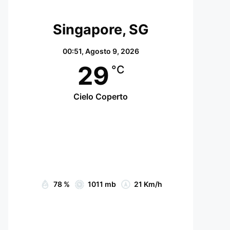
Singapore, SG
00:51,
Agosto 9, 2026
29
°C
Cielo Coperto
Wind Gust:
25 Km/h
Clouds:
87%
Visibility:
10 km
Sunrise:
07:05
Sunset:
19:15
78 %
1011 mb
21 Km/h