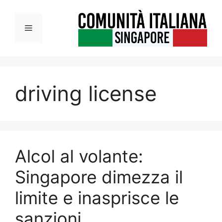
Vai
al
Menu
contenuto
driving license
Alcol al volante:
Singapore dimezza il
limite e inasprisce le
sanzioni