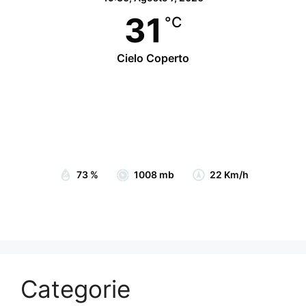
31
°C
Cielo Coperto
Wind Gust:
28 Km/h
Clouds:
99%
Visibility:
10 km
Sunrise:
07:05
Sunset:
19:15
73 %
1008 mb
22 Km/h
Categorie