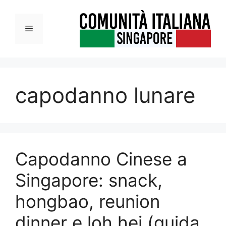
Vai
al
Menu
contenuto
capodanno lunare
Capodanno Cinese a
Singapore: snack,
hongbao, reunion
dinner e loh hei (guida