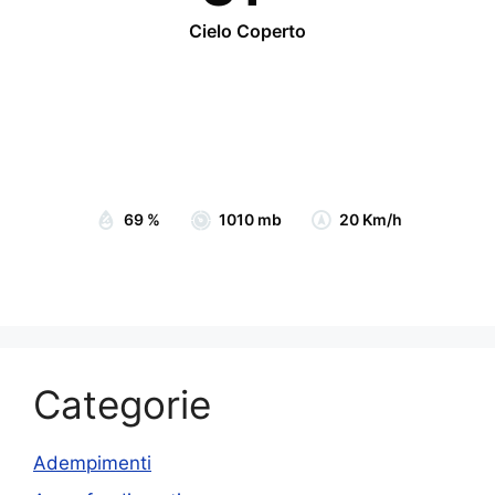
Cielo Coperto
Wind Gust:
21 Km/h
Clouds:
100%
Visibility:
10 km
Sunrise:
07:05
Sunset:
19:14
69 %
1010 mb
20 Km/h
Categorie
Adempimenti