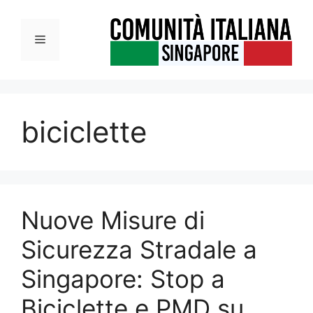
Vai
al
Menu
contenuto
biciclette
Nuove Misure di
Sicurezza Stradale a
Singapore: Stop a
Biciclette e PMD su