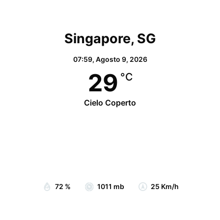
Singapore, SG
07:59,
Agosto 9, 2026
29
°C
Cielo Coperto
Wind Gust:
30 Km/h
Clouds:
100%
Visibility:
10 km
Sunrise:
07:05
Sunset:
19:15
72 %
1011 mb
25 Km/h