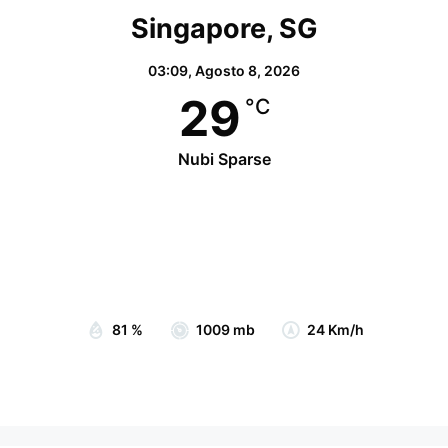
Singapore, SG
03:09,
Agosto 8, 2026
29
°C
Nubi Sparse
Wind Gust:
27 Km/h
Clouds:
52%
Visibility:
10 km
Sunrise:
07:05
Sunset:
19:15
81 %
1009 mb
24 Km/h