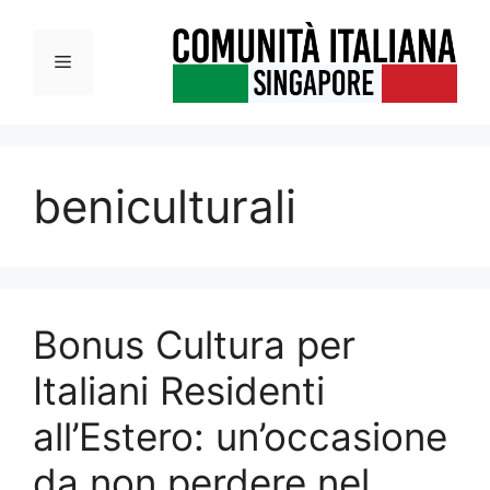
Vai
al
Menu
contenuto
beniculturali
Bonus Cultura per
Italiani Residenti
all’Estero: un’occasione
da non perdere nel