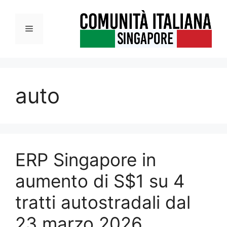
Vai
al
Menu
contenuto
auto
ERP Singapore in
aumento di S$1 su 4
tratti autostradali dal
23 marzo 2026