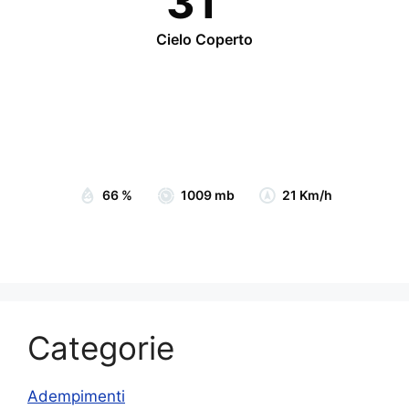
31
Cielo Coperto
Wind Gust:
25 Km/h
Clouds:
89%
Visibility:
10 km
Sunrise:
07:05
Sunset:
19:15
66 %
1009 mb
21 Km/h
Categorie
Adempimenti