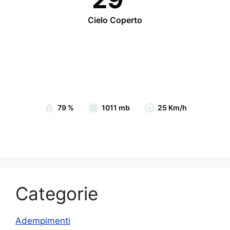
Cielo Coperto
Wind Gust:
29 Km/h
Clouds:
90%
Visibility:
10 km
Sunrise:
07:05
Sunset:
19:15
79 %
1011 mb
25 Km/h
Categorie
Adempimenti