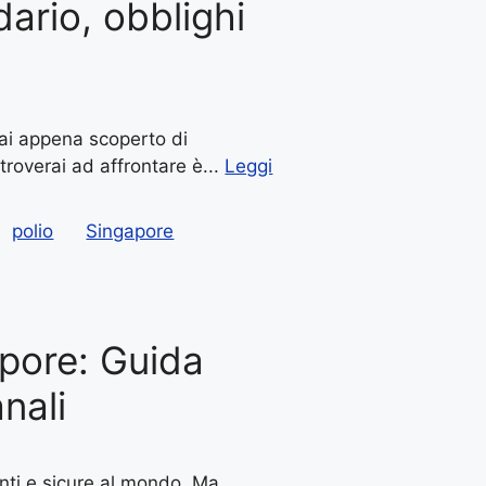
dario, obblighi
 hai appena scoperto di
troverai ad affrontare è...
Leggi
polio
Singapore
pore: Guida
nali
enti e sicure al mondo. Ma