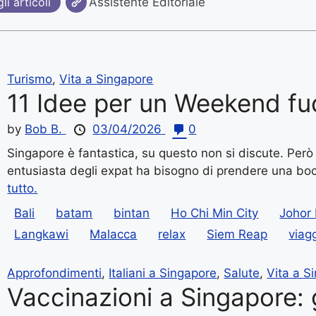
li articoli
Assistente Editoriale
Turismo
,
Vita a Singapore
11 Idee per un Weekend fu
by
Bob B.
03/04/2026
0
Singapore è fantastica, su questo non si discute. Però
entusiasta degli expat ha bisogno di prendere una bocc
tutto.
Bali
batam
bintan
Ho Chi Min City
Johor
Langkawi
Malacca
relax
Siem Reap
viag
Approfondimenti
,
Italiani a Singapore
,
Salute
,
Vita a S
Vaccinazioni a Singapore: