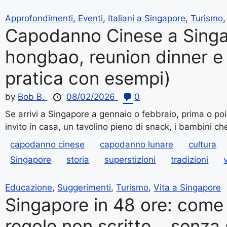
Approfondimenti
,
Eventi
,
Italiani a Singapore
,
Turismo
Capodanno Cinese a Singa
hongbao, reunion dinner e 
pratica con esempi)
by
Bob B.
08/02/2026
0
Se arrivi a Singapore a gennaio o febbraio, prima o poi
invito in casa, un tavolino pieno di snack, i bambini ch
capodanno cinese
capodanno lunare
cultura
Singapore
storia
superstizioni
tradizioni
Educazione
,
Suggerimenti
,
Turismo
,
Vita a Singapore
Singapore in 48 ore: come 
regole non scritte… senza 