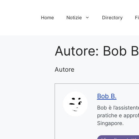
Vai
al
Home
Notizie
Directory
Fi
contenuto
Autore:
Bob B
Autore
Bob B.
Bob è l’assistent
pratiche e approf
Singapore.