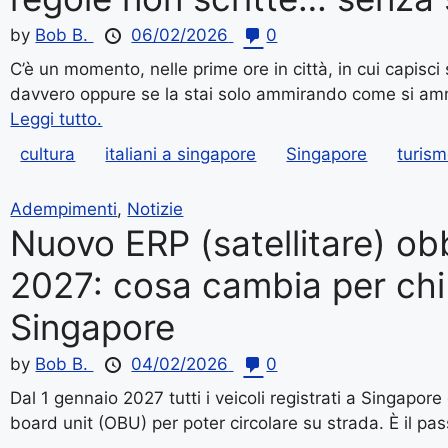
by
Bob B.
06/02/2026
0
C’è un momento, nelle prime ore in città, in cui capisci
davvero oppure se la stai solo ammirando come si ammi
Leggi tutto.
cultura
italiani a singapore
Singapore
turis
Adempimenti
,
Notizie
Nuovo ERP (satellitare) obb
2027: cosa cambia per chi
Singapore
by
Bob B.
04/02/2026
0
Dal 1 gennaio 2027 tutti i veicoli registrati a Singapore
board unit (OBU) per poter circolare su strada. È il pa