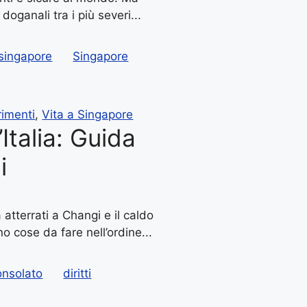
oganali tra i più severi...
a singapore
Singapore
imenti
,
Vita a Singapore
’Italia: Guida
i
atterrati a Changi e il caldo
o cose da fare nell’ordine...
onsolato
diritti