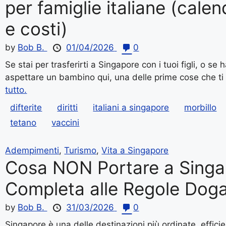
per famiglie italiane (calen
e costi)
by
Bob B.
01/04/2026
0
Se stai per trasferirti a Singapore con i tuoi figli, o se
aspettare un bambino qui, una delle prime cose che ti 
tutto.
difterite
diritti
italiani a singapore
morbillo
tetano
vaccini
Adempimenti
,
Turismo
,
Vita a Singapore
Cosa NON Portare a Singa
Completa alle Regole Doga
by
Bob B.
31/03/2026
0
Singapore è una delle destinazioni più ordinate, effici