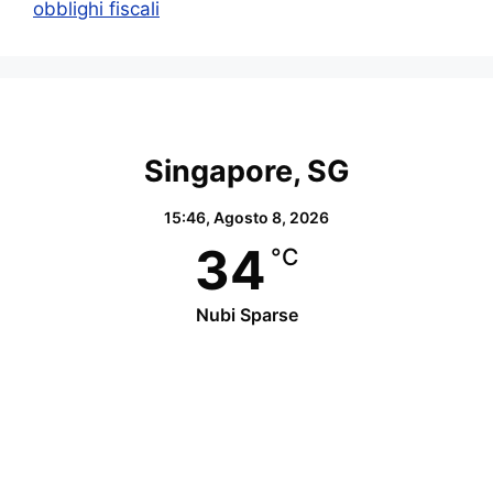
obblighi fiscali
Singapore, SG
15:46,
Agosto 8, 2026
34
°C
Nubi Sparse
Wind Gust:
25 Km/h
Clouds:
77%
Visibility:
10 km
Sunrise:
07:05
Sunset:
19:15