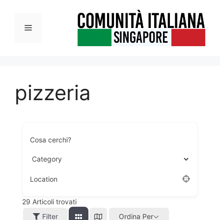
Vai
al
Menu
contenuto
pizzeria
Cosa cerchi?
Location
29
Articoli trovati
Filter
Ordina Per