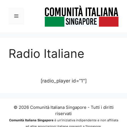
Vai
al
Menu
contenuto
Radio Italiane
[radio_player id=”1″]
© 2026 Comunità Italiana Singapore - Tutti i diritti
riservati
Comunità Italiana Singapore
è un’iniziativa indipendente e non affiliata
ad altre associazioni italiane presenti a Singapore.