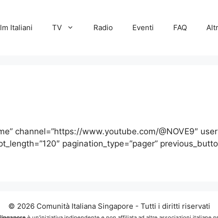
lm Italiani
TV
Radio
Eventi
FAQ
Alt
rname” channel=”https://www.youtube.com/@NOVE9″ us
_length=”120″ pagination_type=”pager” previous_button
© 2026 Comunità Italiana Singapore - Tutti i diritti riservati
 Singapore
è un’iniziativa indipendente e non affiliata ad altre associazioni italiane 