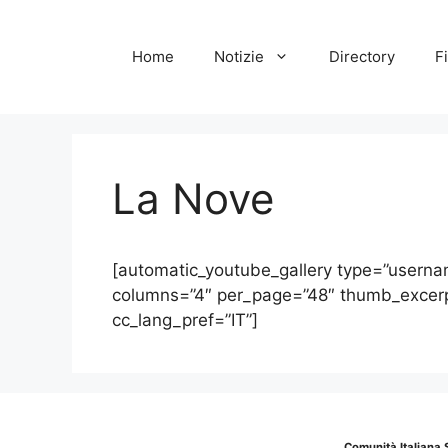
Vai
al
Home
Notizie
Directory
Fi
contenuto
La Nove
[automatic_youtube_gallery type=”use
columns=”4″ per_page=”48″ thumb_excerpt
cc_lang_pref=”IT”]
Comunità Italiana