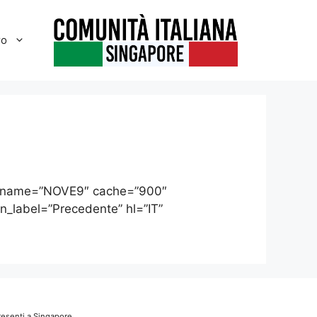
ro
ername=”NOVE9″ cache=”900″
_label=”Precedente” hl=”IT”
presenti a Singapore.