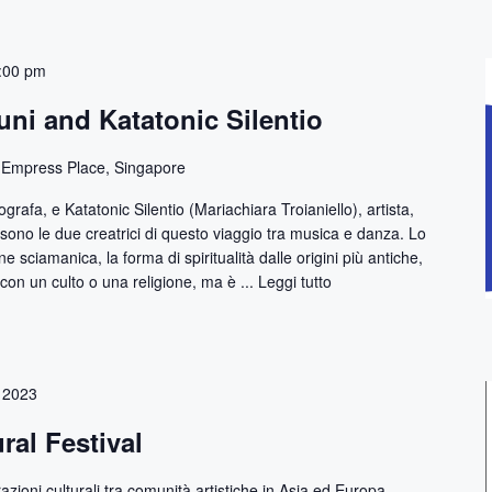
:00 pm
uni and Katatonic Silentio
 Empress Place, Singapore
grafa, e Katatonic Silentio (Mariachiara Troianiello), artista,
 sono le due creatrici di questo viaggio tra musica e danza. Lo
ne sciamanica, la forma di spiritualità dalle origini più antiche,
con un culto o una religione, ma è ...
Leggi tutto
 2023
ral Festival
zioni culturali tra comunità artistiche in Asia ed Europa