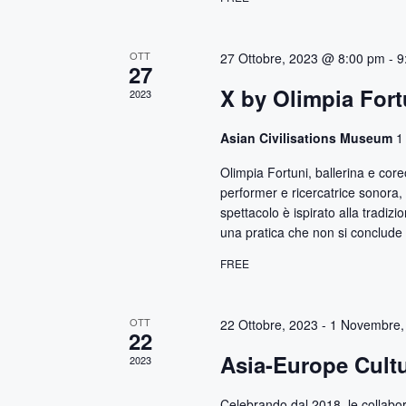
v
e
r
i
OTT
27 Ottobre, 2023 @ 8:00 pm
-
9
c
27
a
s
X by Olimpia Fort
2023
E
t
v
Asian Civilisations Museum
1
e
e
Olimpia Fortuni, ballerina e coreo
n
performer e ricercatrice sonora,
t
N
spettacolo è ispirato alla tradizio
i
una pratica che non si conclude 
p
a
FREE
e
v
r
P
i
OTT
22 Ottobre, 2023
-
1 Novembre,
a
22
r
g
Asia-Europe Cultu
2023
o
a
l
Celebrando dal 2018, le collabora