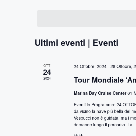
n
S
i
e
s
t
l
c
i
e
i
z
P
R
Ultimi eventi | Eventi
i
a
o
r
i
n
o
c
a
l
OTT
24 Ottobre, 2024
-
28 Ottobre, 
24
l
a
e
Tour Mondiale ‘A
2024
a
C
d
h
r
Marina Bay Cruise Center
61 M
a
i
t
c
a
Eventi in Programma: 24 OTTOBRE 
a
v
da vicino la nave più bella del mo
a
Vespucci non è guidata, ma i mem
.
e
domande lungo il percorso. La .
.
e
C
FREE