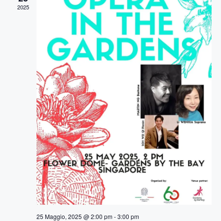
2025
z
i
o
n
e
25 Maggio, 2025 @ 2:00 pm
-
3:00 pm