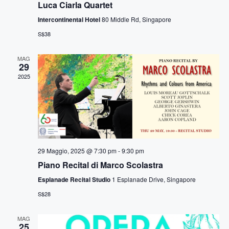
z
v
Luca Ciarla Quartet
i
Intercontinental Hotel
80 Middle Rd, Singapore
i
o
S$38
s
n
MAG
29
e
t
2025
e
N
a
29 Maggio, 2025 @ 7:30 pm
-
9:30 pm
v
Piano Recital di Marco Scolastra
i
Esplanade Recital Studio
1 Esplanade Drive, Singapore
S$28
g
a
MAG
25