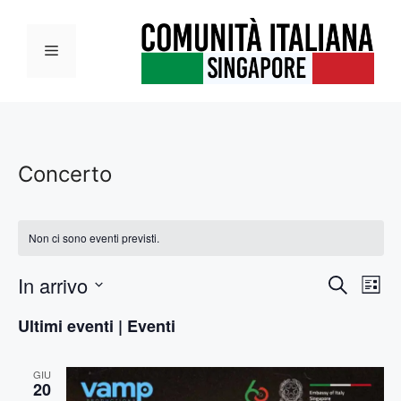
Vai
al
Menu
contenuto
Concerto
Non ci sono eventi previsti.
E
In arrivo
E
C
L
e
S
v
i
v
r
Ultimi eventi | Eventi
s
e
c
e
t
l
e
a
a
n
GIU
e
20
z