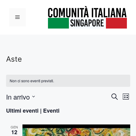
Vai
al
Menu
contenuto
Aste
Non ci sono eventi previsti.
E
In arrivo
E
C
L
e
S
v
i
v
r
Ultimi eventi | Eventi
s
e
c
e
t
l
e
a
a
n
GEN
e
12
z