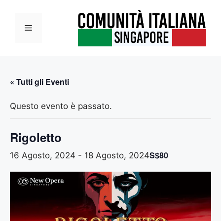
Vai
al
Menu
contenuto
« Tutti gli Eventi
Questo evento è passato.
Rigoletto
S$80
16 Agosto, 2024
-
18 Agosto, 2024