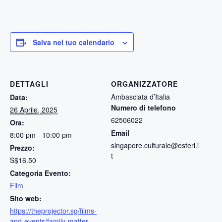
Salva nel tuo calendario
DETTAGLI
ORGANIZZATORE
Ambasciata d’Italia
Data:
Numero di telefono
26 Aprile, 2025
62506022
Ora:
Email
8:00 pm - 10:00 pm
singapore.culturale@esteri.i
Prezzo:
t
S$16.50
Categoria Evento:
Film
Sito web:
https://theprojector.sg/films-
and-events/family-matter-